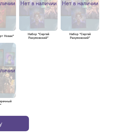
аличии
Нет в наличии
Нет в наличии
Набор “Сергей
Набор “Сергей
рт Новак"
Разумовский”
Разумовский”
аличии
еречный
"
у