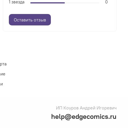
1 звезда
0
Оставить отзыв
рта
ние
ии
ИП Коуров Андрей Игоревич
help@edgecomics.ru