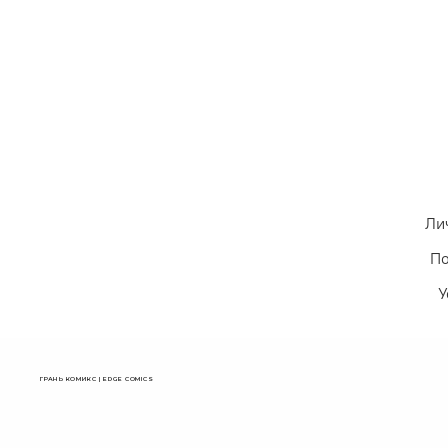
Ли
По
У
ГРАНЬ КОМИКС | EDGE COMICS