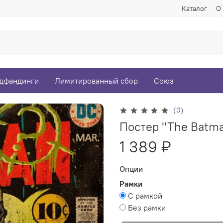
Каталог
О
дфандинги
Лимитированный сбор
Союз
(0)
Постер "The Batma
1 389 ₽
Опции
Рамки
С рамкой
Без рамки