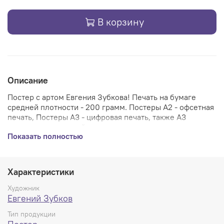
В корзину
Описание
Постер с артом Евгения Зубкова! Печать на бумаге
средней плотности - 200 грамм. Постеры А2 - офсетная
печать, Постеры А3 - цифровая печать, также А3
накатаны на плотный картон - постер солидно
Показать полностью
смотрится и без рамки.
Характеристики
Художник
Евгений Зубков
Тип продукции