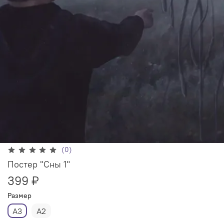
(0)
Постер "Сны 1"
399 ₽
Размер
А3
А2