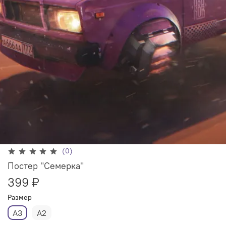
(0)
Постер "Семерка"
399 ₽
Размер
А3
А2