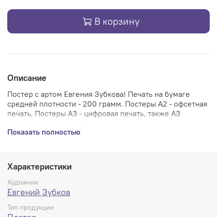
В корзину
Описание
Постер с артом Евгения Зубкова! Печать на бумаге
средней плотности - 200 грамм. Постеры А2 - офсетная
печать, Постеры А3 - цифровая печать, также А3
накатаны на плотный картон - постер солидно
Показать полностью
смотрится и без рамки.
Характеристики
Художник
Евгений Зубков
Тип продукции