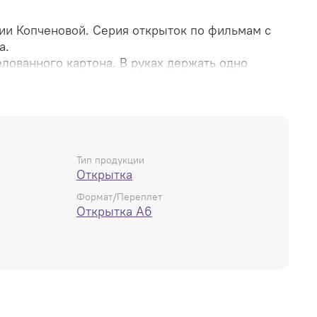
рии Копченовой. Серия открыток по фильмам с
а.
лованного картона. В руках держать одно
формат.
Тип продукции
Открытка
Формат/Переплет
Открытка А6