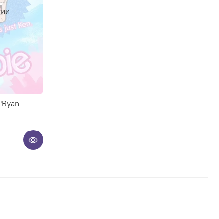
чии
"Ryan