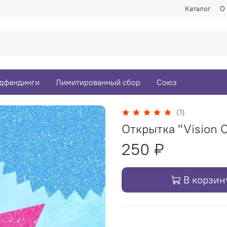
Каталог
О
дфандинги
Лимитированный сбор
Союз
(1)
Открытка "Vision Co
250 ₽
В корзин