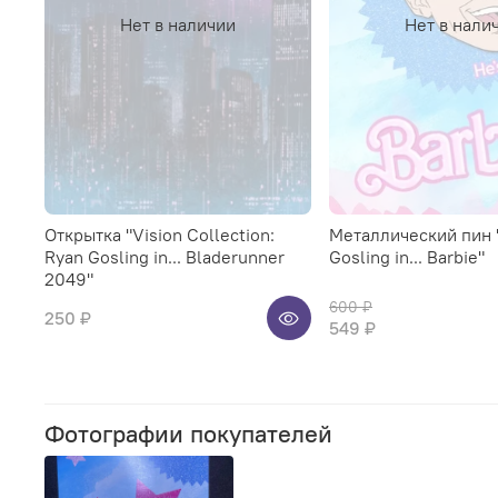
Нет в наличии
Нет в нали
Открытка "Vision Collection:
Металлический пин 
Ryan Gosling in... Bladerunner
Gosling in... Barbie"
2049"
600 ₽
250 ₽
549 ₽
Фотографии покупателей