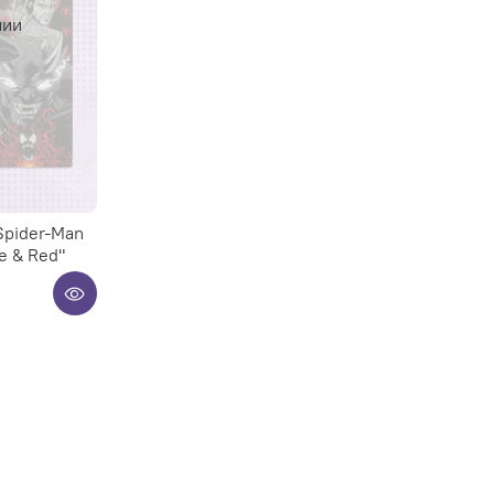
чии
Spider-Man
te & Red"