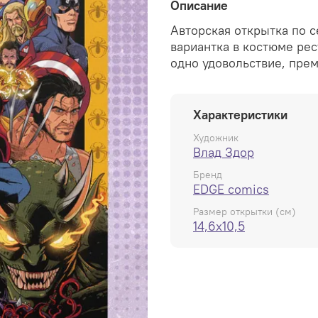
Описание
Авторская открытка по 
вариантка в костюме рес
одно удовольствие, пре
Характеристики
Художник
Влад Здор
Бренд
EDGE comics
Размер открытки (см)
14,6x10,5