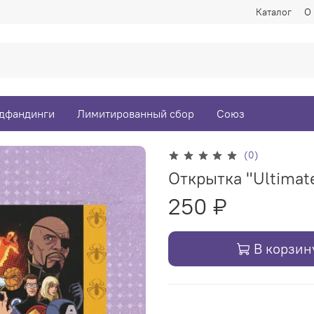
Каталог
О
дфандинги
Лимитированный сбор
Союз
(0)
Открытка "Ultimate
250 ₽
В корзин