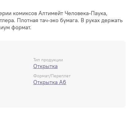
серии комиксов Алтимейт Человека-Паука,
тлера. Плотная тач-эко бумага. В руках держать
миум формат.
Тип продукции
Открытка
Формат/Переплет
Открытка А6