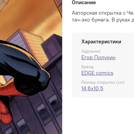
Описание
Авторская открытка с Ч
тач-эко бумага. В руках
Характеристики
Художник
Егор Полухин
Бренд
EDGE comics
Размер открытки (см)
14,6x10,5