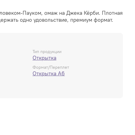
еловеком-Пауком, омаж на Джека Кёрби. Плотная
 держать одно удовольствие, премиум формат.
Тип продукции
Открытка
Формат/Переплет
Открытка А6