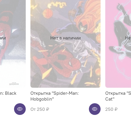
чии
Нет в наличии
Не
n: Black
Открытка "Spider-Man:
Открытка "S
Hobgoblin"
Cat"
От
250 ₽
250 ₽