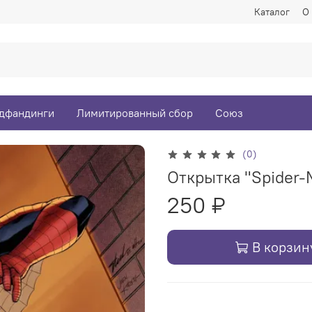
Каталог
О
дфандинги
Лимитированный сбор
Союз
(0)
Открытка "Spider-M
250 ₽
В корзин