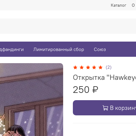
Каталог
О
дфандинги
Лимитированный сбор
Союз
(2)
Открытка "Hawkey
250 ₽
В корзин