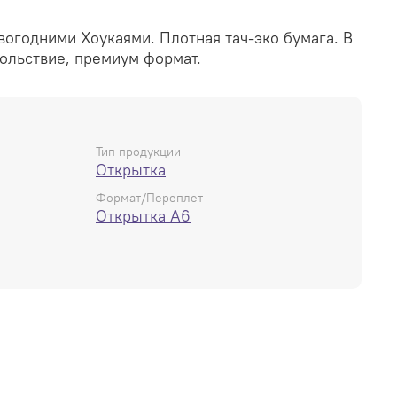
вогодними Хоукаями. Плотная тач-эко бумага. В
вольствие, премиум формат.
Тип продукции
Открытка
Формат/Переплет
Открытка А6