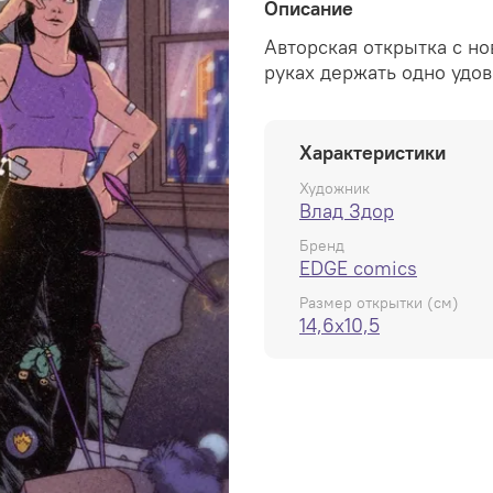
Описание
Авторская открытка с но
руках держать одно удо
Характеристики
Художник
Влад Здор
Бренд
EDGE comics
Размер открытки (см)
14,6x10,5