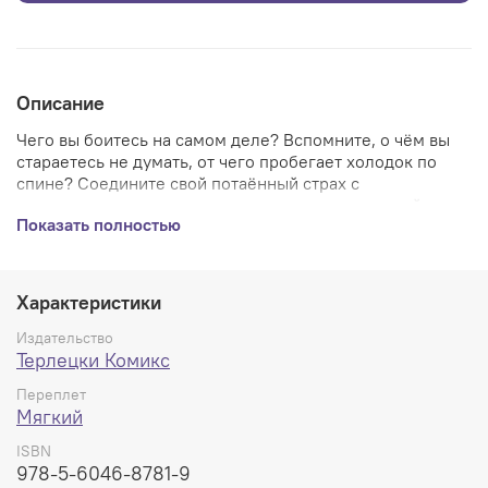
Описание
Чего вы боитесь на самом деле? Вспомните, о чём вы
стараетесь не думать, от чего пробегает холодок по
спине? Соедините свой потаённый страх с
долгожданным отпуском, разглядите хтонический ужас
Показать полностью
в отражении глаз самого близкого человека. Вот так.
Теперь вы готовы. Добро пожаловать в отель «Лето».
Комикс, вдохновлённый одноимённой песней Михаила
Елизарова, на деле имеет с ней ДО УЖАСА мало
Характеристики
общего. Виталий Терлецкий («Собакистан», «Падение
Ельцина с моста») и Алексей Герасимов («Хальмстад»,
Издательство
«Горилла Фрэнсис») создали по-настоящему страшный
Терлецки Комикс
русский комикс.
Переплет
Мягкий
ISBN
978-5-6046-8781-9