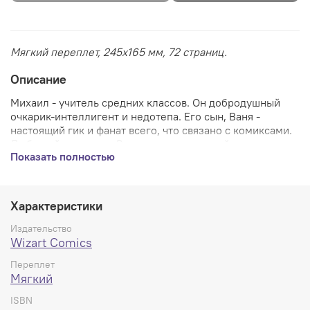
Мягкий переплет,
245х165
мм,
72
страниц.
Описание
Михаил - учитель средних классов. Он добродушный
очкарик-интеллигент и недотепа. Его сын, Ваня -
настоящий гик и фанат всего, что связано с комиксами.
Любимый персонаж Вани - это супергерой из комикса
Показать полностью
«Настоящий герой». Он крутой и решительный - полная
противоположность его отца. Чтобы завоевать
уважение сына, Михаил решает стать супергероем из
любимого комикса Вани и неожиданно обретает
Характеристики
суперспособности!
Издательство
Wizart Comics
Переплет
Мягкий
ISBN