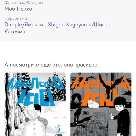
Франшиза/Фандом
Моб Психо
Персонажи
Dimple/Ямочки
,
Shigeo Kageyama/Шигео
Кагеяма
А посмотрите ещё это, оно красивое: