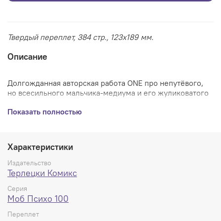
Твердый переплет, 384 стр., 123х189 мм.
Описание
Долгожданная авторская работа ONE про непутёвого,
но всесильного мальчика-медиума и его жуликоватого
начальника наконец-то на русском языке.
Показать полностью
В первую книгу вошли главы 1-17, а также
дополнительные истории.
Характеристики
Издательство
Терлецки Комикс
Серия
Моб Психо 100
Переплет