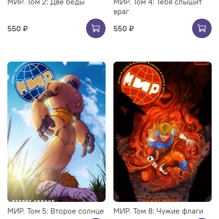
МИР. Том 2: Две беды
МИР. Том 4: Тебя слышит
враг
550 ₽
550 ₽
МИР. Том 5: Второе солнце
МИР. Том 8: Чужие флаги