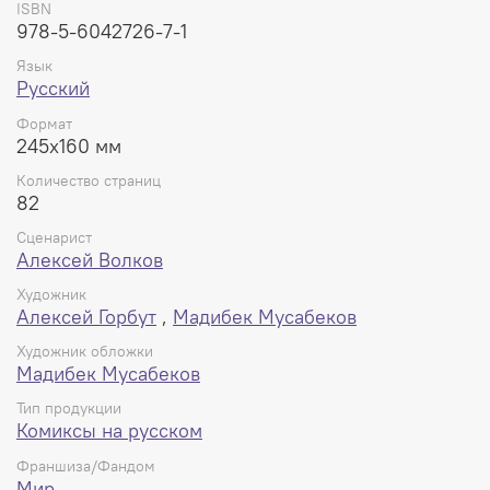
ISBN
новом томе долгожданной супергеройской серии
978-5-6042726-7-1
комиксов BUBBLE «МИР»!
Язык
Русский
Формат
245x160 мм
Количество страниц
82
Сценарист
Алексей Волков
Художник
Алексей Горбут
,
Мадибек Мусабеков
Художник обложки
Мадибек Мусабеков
Тип продукции
Комиксы на русском
Франшиза/Фандом
Мир