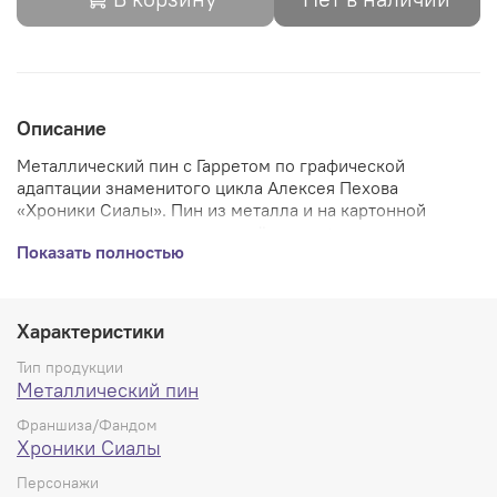
Описание
Металлический пин с Гарретом по графической
адаптации
знаменитого цикла Алексея Пехова
«Хроники Сиалы». Пин из металла и на картонной
подложке с резиновыми застёжками + дополнительно
Показать полностью
металлическими - качество на высшем уровне.
Характеристики
Тип продукции
Металлический пин
Франшиза/Фандом
Хроники Сиалы
Персонажи