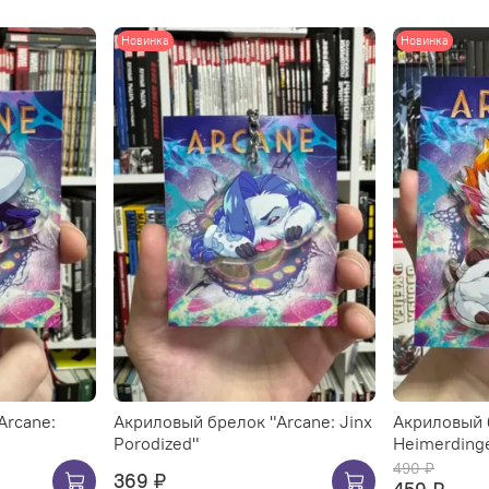
Новинка
Новинка
Arcane:
Акриловый брелок "Arcane: Jinx
Акриловый 
Porodized"
Heimerding
490 ₽
369 ₽