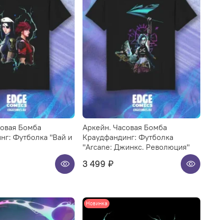
совая Бомба
Аркейн. Часовая Бомба
нг: Футболка "Вай и
Краудфандинг: Футболка
"Arcane: Джинкс. Революция"
3 499 ₽
Новинка