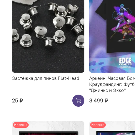
Застёжка для пинов Flat-Head
Аркейн. Часовая Бо
Краудфандинг: Футб
"Джинкс и Экко"
25 ₽
3 499 ₽
Новинка
Новинка