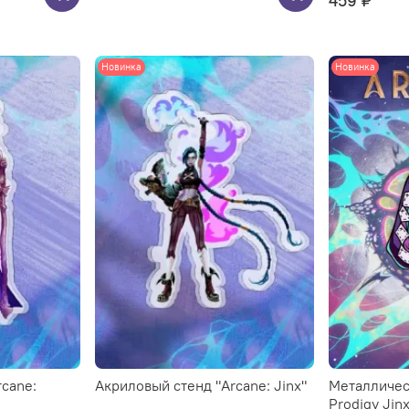
459 ₽
Новинка
Новинка
cane:
Акриловый стенд "Arcane: Jinx"
Металличес
Prodigy Jinx