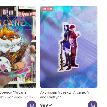
Новинка
брелок "Arcane:
Акриловый стенд "Arcane: Vi
er" (Большой, 9см)
and Caitlyn"
999 ₽