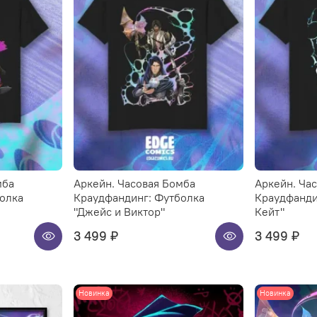
мба
Аркейн. Часовая Бомба
Аркейн. Ча
олка
Краудфандинг: Футболка
Краудфанди
"Джейс и Виктор"
Кейт"
3 499 ₽
3 499 ₽
Новинка
Новинка