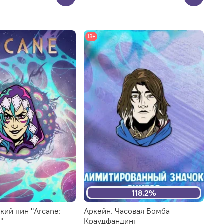
18+
118.2%
кий пин "Arcane:
Аркейн. Часовая Бомба
"
Краудфандинг