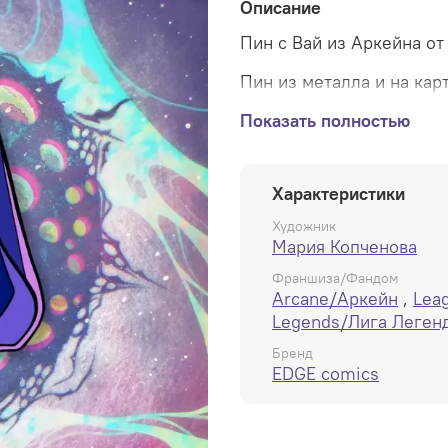
Описание
Пин с Вай из Аркейна о
Пин из металла и на ка
дополнительно металлич
Показать полностью
Характеристики
Художник
Мария Копченова
Франшиза/Фандом
Arcane/Аркейн
,
Lea
Legends/Лига Леген
Бренд
EDGE comics