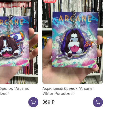
Новинка
брелок "Arcane:
Акриловый брелок "Arcane:
ized"
Viktor Porodized"
369 ₽