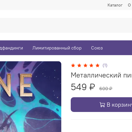
Каталог
О
дфандинги
Лимитированный сбор
Союз
(1)
Металлический пин
549 ₽
600 ₽
В корзин