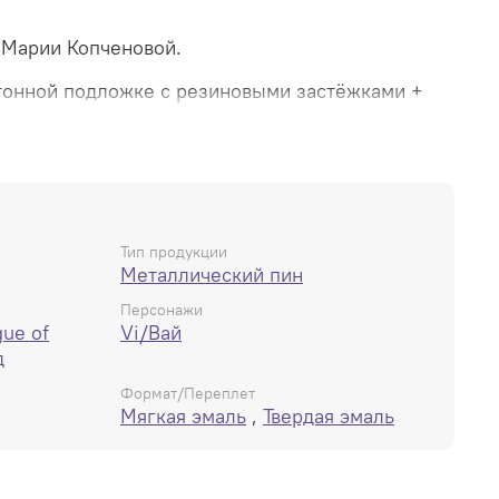
т Марии Копченовой.
ртонной подложке с резиновыми застёжками +
ескими - качество на высшем уровне.
Тип продукции
Металлический пин
Персонажи
gue of
Vi/Вай
д
Формат/Переплет
Мягкая эмаль
,
Твердая эмаль