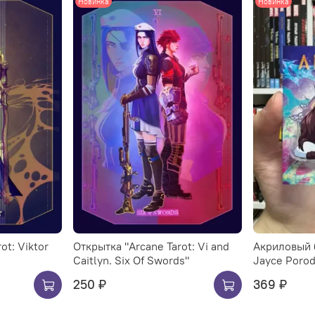
Новинка
Новинка
ot: Viktor
Открытка "Arcane Tarot: Vi and
Акриловый 
Caitlyn. Six Of Swords"
Jayce Porod
250 ₽
369 ₽