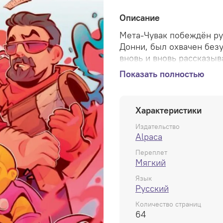
Описание
Мета-Чувак побеждён рук
Донни, был охвачен без
вновь и вновь рассказы
МаниМен погружает Мет
Показать полностью
возвращение величайшег
своих иллюзий или смож
Готов ли он встретиться
Характеристики
стать тем героем, котор
лучшей реальности?
Издательство
Alpaca
Переплет
Мягкий
Язык
Русский
Количество страниц
64