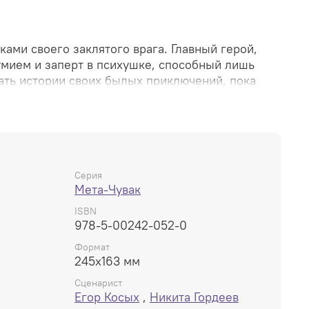
ами своего заклятого врага. Главный герой,
умием и заперт в психушке, способный лишь
вать истории своих былых приключений, пока
а-Сити в коррупционный хаос. Надежды на
о защитника нет.Останется ли герой в плену
ет преодолеть эту грань между реальностями?
 лицом к лицу с последствиями своих решений и
ым он когда-то был в глазах жителей новой,
Серия
Мета-Чувак
ISBN
978-5-00242-052-0
Формат
245x163 мм
Сценарист
Егор Косых
,
Никита Гордеев