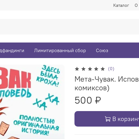
Каталог
О
дфандинги
Лимитированный сбор
Союз
(0)
Мета-Чувак. Испов
комиксов)
500 ₽
В корзин