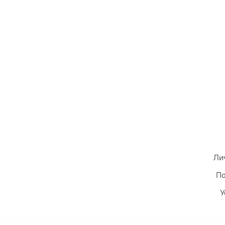
Ли
По
У