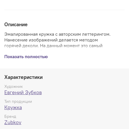
Описание
Эмалированная кружка с авторским леттерингом.
Нанесение изображений делается методом
горячей деколи. На данный момент это самый
надежный способ нанести рисунок, при котором
Показать полностью
изображение становится частью кружки и его уже
практически невозможно стереть.
Изображение нанесено с двух сторон.Выдерживают
мойку в посудомоечной машине
Характеристики
Художник
Евгений Зубков
Тип продукции
Кружка
Бренд
Zubkov