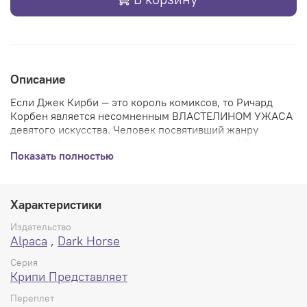
Описание
Если Джек Кирби — это король комиксов, то Ричард
Корбен является несомненным ВЛАСТЕЛИНОМ УЖАСА
девятого искусства. Человек посвятивший жанру
хоррора б
олее полувека кропотливого труда! Этот
Показать полностью
увесистый сборник включает работы мастера Корбена
на его пике формы. В этих историях Ричард не боится
экспериментировать и умело воплощает крайне
пугающие образы и очаровывает стилем свих мрачных
Характеристики
историй. НЕСВЯТОЙ ГРААЛЬ для всех почитателей
жанра хоррор!
Издательство
Alpaca
,
Dark Horse
Серия
Крипи Представляет
Переплет