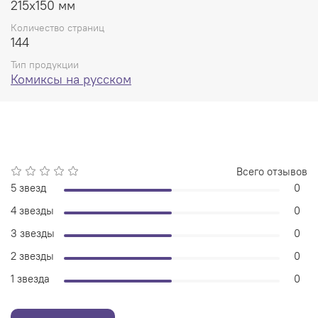
215x150 мм
Сюжет этого комикса-игры зависит полностью от ваших
Количество страниц
решений!
144
Тип продукции
Комиксы на русском
Всего отзывов
5 звезд
0
4 звезды
0
3 звезды
0
2 звезды
0
1 звезда
0