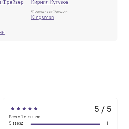
н Фрейзер
Кирилл Кутузов
ы «Kingsman: Красный Алмаз» #1–6.
Франшиза/Фандом
Kingsman
ин
5 / 5
Всего
1
отзывов
5 звезд
1