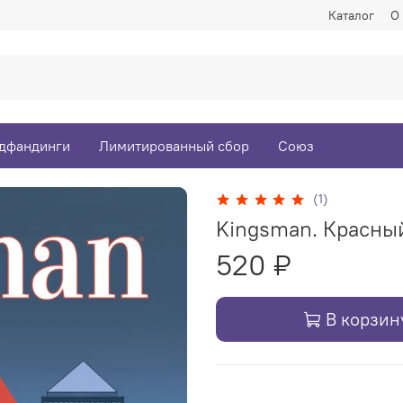
Каталог
О
дфандинги
Лимитированный сбор
Союз
(1)
Kingsman. Красны
520 ₽
В корзин