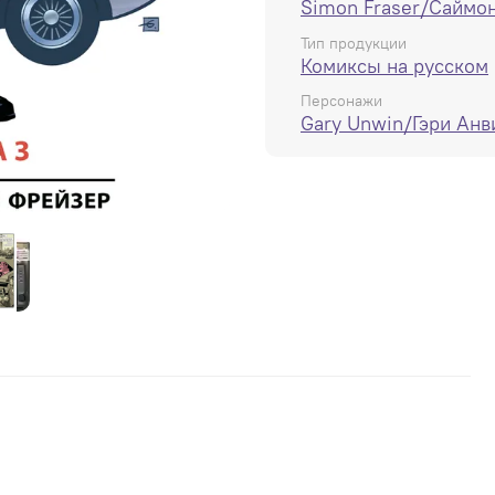
Simon Fraser/Саймо
В книге собраны комикс
Тип продукции
Комиксы на русском
Персонажи
Gary Unwin/Гэри Анв