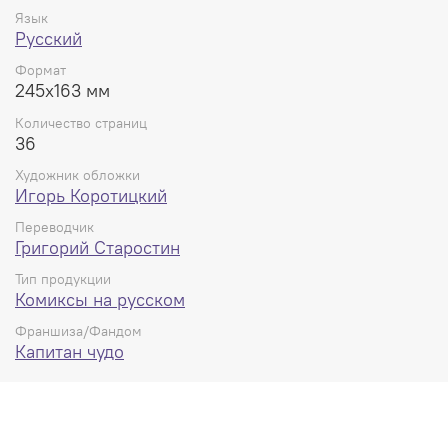
Язык
Содержание:
Русский
1) Происхождение Капитана Чудо (Introducing Captain
Marvel) WHIZ COMICS #2 (февраль 1940)
Формат
2) Капитан Чудо и метка чёрной свастики (Mark of the
245x163 мм
Black Swastika) CAPTAIN MARVEL ADVENTURES #20
(январь 1943)
Количество страниц
3) Мир монстров Сиваны (Sivana’s monster world) WHIZ
36
COMICS #154 (апрель 1953)
Художник обложки
Игорь Коротицкий
Переводчик
36 страниц, сингл
Григорий Старостин
Тип продукции
Комиксы на русском
Франшиза/Фандом
Капитан чудо