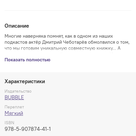
Описание
Многие наверняка помнят, как в одном из наших
подкастов актёр Дмитрий Чеботарёв обмолвился о том,
что мы готовим уникальную совместную книжку... А
уникальна она тем, что её написала его дочка, Иванна,
Показать полностью
когда была совсем маленькой!
Внутри книжки вас будут ждать удивительные сказки и
красочные иллюстрации от Иванны, которые никого не
Характеристики
оставят равнодушными — ведь такие добрые и
искренние истории мог написать только ребёнок 💔
Издательство
BUBBLE
Переплет
Мягкий
ISBN
978-5-907874-41-1