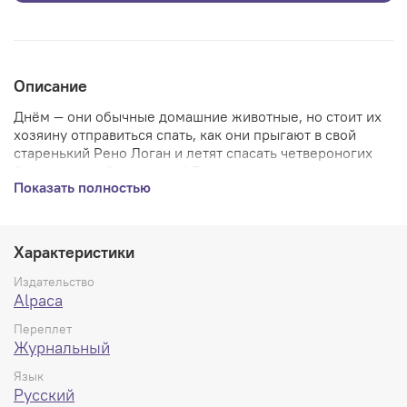
Описание
Днём — они обычные домашние животные, но стоит их
хозяину отправиться спать, как они прыгают в свой
старенький Рено Логан и летят спасать четвероногих
бедняг со всей галактики! Братья наши меньшие
Показать полностью
мучаются на рудниках других планет, с ними ужасно
обращаются и держат в рабстве. Но наши герои полны
решимости покончить с этим! Они освободят своих
братков и сестричек из космического плена и пристроят
Характеристики
их в любящие семьи.
Издательство
Почему они это делают? Да потому что они — хорошие
Alpaca
ребята!
Переплет
Журнальный
36 страниц, сингл, 163х245 мм. Релиз в январе.
Язык
Русский