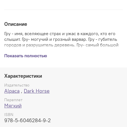
Описание
Гру - имя, вселяющее страх и ужас в каждого, кто его
слышит. Гру- могучий и грозный варвар. Гру - губитель
городов и разрушитель деревень. Гру- самый
большой
идиот в мире! Армия преданных фанатов восхищается
Показать полностью
его дурацкими выходками и нелепыми подвигами уже
без малого 40 лет. Между делом он как-то получил
парочку наград, Айснера тут, Харви там, - и звезда
глупости зажглась! Теперь Гру предстоит новое
Характеристики
приключение, в котором ему придется подружиться с
тем, о существовании чего он (и уж тем более мир)
Издательство
ранее не догадывался: с собственным мозгом!
Alpaca
,
Dark Horse
Всемирно известный комиксист Серхио Арагонес и
Переплет
заслуженный грувед Марк Эваньер приглашают вас
Мягкий
посмотреть, куда самого глупого человека в мире
заведет первое знакомство с его мозгом!
ISBN
978-5-6046284-9-2
Мягкий переплет, 120 стр., 245х163 мм.