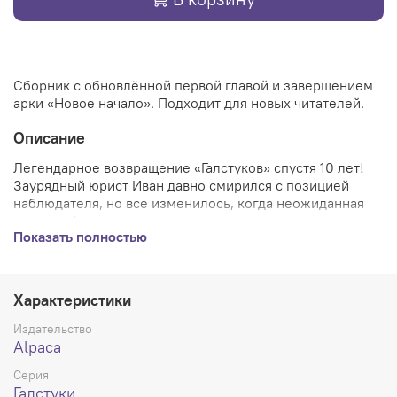
Сборник с обновлённой первой главой и завершением
арки «Новое начало». Подходит для новых читателей.
Описание
Легендарное возвращение «Галстуков» спустя 10 лет!
Заурядный юрист Иван давно смирился с позицией
наблюдателя, но все изменилось, когда неожиданная
ка
тастрофа перевернула мир и стерла все известные
Показать полностью
законы. Власть над человечеством захватил орден
Галстуков, предложивший новый порядок. Ивану выпал
шанс войти в ряды ордена, но то что кажется шансом,
превращается в испытание. Ведь власть – это не
Характеристики
подарок. А каждый узел, который ты завязываешь,
может однажды затянуться на твоей собственной шее.
Издательство
В твоих руках НОВОЕ НАЧАЛО интригующей истории,
Alpaca
которую наконец пришло время рассказать
Серия
полностью…
Галстуки