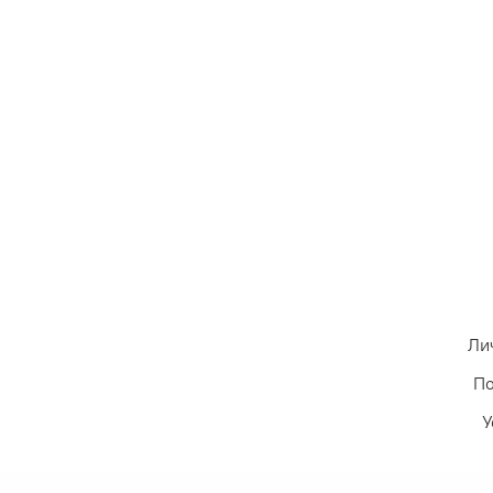
Ли
По
У