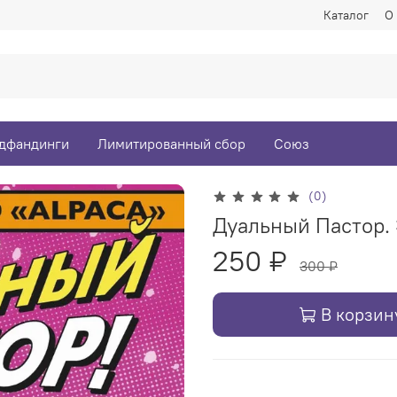
Каталог
О
дфандинги
Лимитированный сбор
Союз
(0)
Дуальный Пасто
250 ₽
300 ₽
В корзин