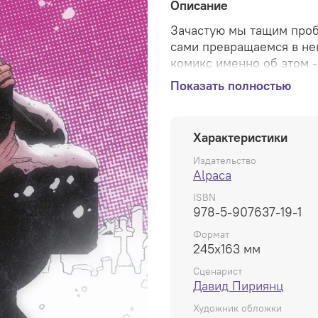
Описание
Зачастую мы тащим проб
сами превращаемся в не
комикс именно об этом -
избежать судьбы отца, о
Показать полностью
Надеемся, эта история п
минимум, натолкнёт на 
Характеристики
Эксклюзивную обложку д
Издательство
Alpaca
36 страниц, сингл, 163х2
ISBN
978-5-907637-19-1
Формат
245x163 мм
Сценарист
Давид Пириянц
Художник обложки