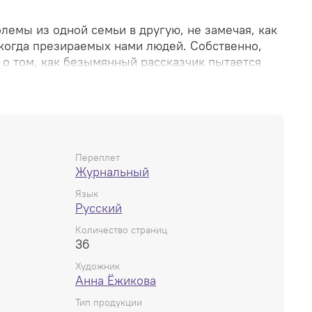
лемы из одной семьи в другую, не замечая, как
когда презираемых нами людей. Собственно,
 о том, как безымянный рассказчик пытается
ставившего глубокую рану в душе подростка.
оможет вам разобраться в себе или, как
рассуждения.
ля EDGE нарисовал Влад Здор.
Переплет
Журнальный
45 мм. Релиз в январе.
Язык
Русский
Количество страниц
36
Художник
Анна Ёжикова
Тип продукции