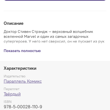
Описание
Доктор Стивен Стрэндж — верховный волшебник
вселенной Marvel и один из самых загадочных
супергероев. У него нет сверхсил, он не пускает из рук
паутину и не правит королевством. Но он всегда готов
Показать полностью
прийти на помощь и самоотверженно спасти мир — и
заодно других, более приземлённых героев.В сборнике
«Доктор Стрэндж: в Ад и обратно» собраны
драгоценные истории о главном волшебнике Marvel —
Характеристики
«Лихорадка» Брендана Маккарти и «Торжество и
Терзание» Роджера Стэрна и Майка Миньолы. Авторы,
Издательство
работавшие над «Безумным Максом» и «Хэллбоем»
Параллель Комикс
рассказали истории, которые прекрасно показывают,
Переплет
кто такой Доктор Стрэндж — и впервые они собраны
Твёрдый
под одной обложкой
ISBN
978-5-00028-110-9