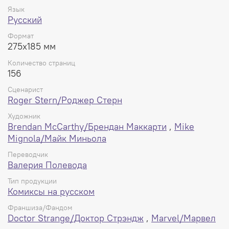
Язык
Русский
Формат
275x185 мм
Количество страниц
156
Сценарист
Roger Stern/Роджер Стерн
Художник
Brendan McCarthy/Брендан Маккарти
,
Mike
Mignola/Майк Миньола
Переводчик
Валерия Полевода
Тип продукции
Комиксы на русском
Франшиза/Фандом
Doctor Strange/Доктор Стрэндж
,
Marvel/Марвел