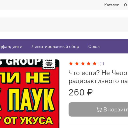
Каталог
О
дфандинги
Лимитированный сбор
Союз
(1)
Что если? Не Чело
радиоактивного па
260 ₽
В корзин