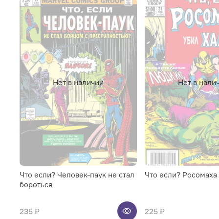
Нет в наличии
Нет в нали
Что если? Человек-паук не стал
Что если? Росомаха
бороться
235 ₽
225 ₽