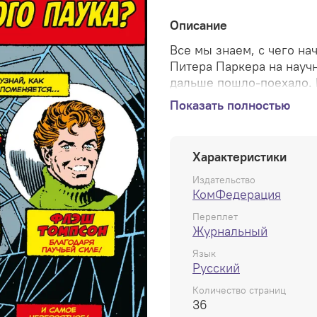
Описание
Все мы знаем, с чего на
Питера Паркера на научн
дальше пошло-поехало. 
другого посетителя выс
Показать полностью
молодая журналистка Бе
Бьюгл» Джей Джоны Дже
бы они выдержать велику
Характеристики
обретённой силы? Обре
Какое место нашёл бы се
Издательство
КомФедерация
Ответы на все вопросы 
«Что, если»!
Переплет
Журнальный
Язык
Русский
Количество страниц
36