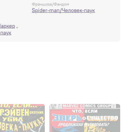
Франшиза/Фандом
Spider-man/Человек-паук
Паркер
,
-паук