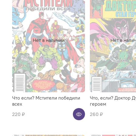
Нет в наличии
Нет в нали
Что если? Мстители победили
Что, если? Доктор Д
всех
героем
220 ₽
260 ₽