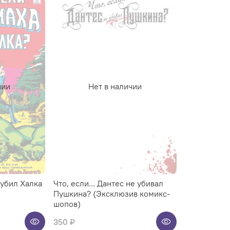
чии
Нет в наличии
 убил Халка
Что, если... Дантес не убивал
Пушкина? (Эксклюзив комикс-
шопов)
350 ₽