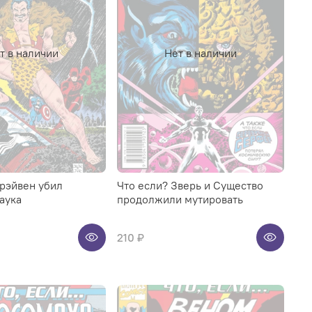
т в наличии
Нет в наличии
Крэйвен убил
Что если? Зверь и Существо
аука
продолжили мутировать
210 ₽