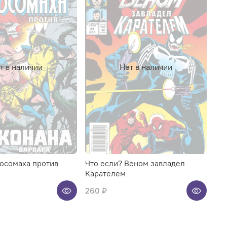
т в наличии
Нет в наличии
Росомаха против
Что если? Веном завладел
Карателем
260 ₽