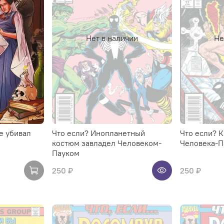
Нет в наличии
Не
не убивал
Что если? Инопланетный
Что если? 
костюм завладел Человеком-
Человека-П
Пауком
250 ₽
250 ₽