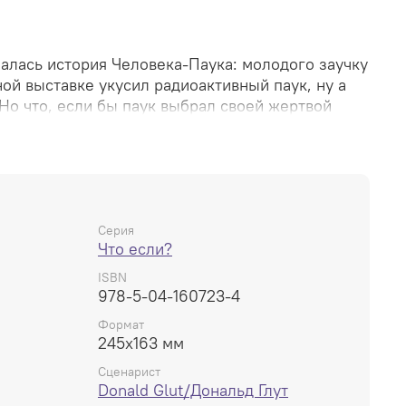
чалась история Человека-Паука: молодого заучку
ой выставке укусил радиоактивный паук, ну а
Но что, если бы паук выбрал своей жертвой
тавки? Будь то школьный хулиган Флэш Томпсон,
тти Брант, или же сын самого редактора «Дэйли
ймсона — полковник Джон Джеймсон? Смогли
ю ответственность, павшую на их плечи из-за
ли бы нью-йоркцы дружелюбного соседа-героя?
бе старина Питер в таких обстоятельствах?
Серия
Что если?
— в этом головокружительно крутом выпуске
ISBN
978-5-04-160723-4
Формат
245x163 мм
Сценарист
Donald Glut/Дональд Глут