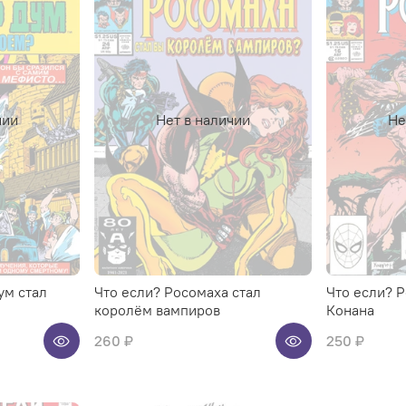
чии
Нет в наличии
Не
ум стал
Что если? Росомаха стал
Что если? 
королём вампиров
Конана
260 ₽
250 ₽