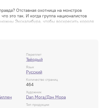
 правда? Отставная охотница на монстров
 что это так. И когда группа националистов
ножны Экскалибура, чтобы воскресить короля
нуть себе Англию, она будет единственной, кто
ля этого ей придется втянуть своего ничего не
ункана в смертельно опасный мир мифов и
риведут к тому, что они столкнутся с запутанной
откроют смертельные тайны прошлого Англии и
й мир в смятение, позволяя новым легендам и
Переплет
Твёрдый
 свет... И принести с собой целый мир проблем.
Язык
72x29 мм
Русский
Количество страниц
464
Художник
Гиллен
Dan Mora/Дэн Мора
Тип продукции