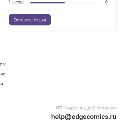
1 звезда
0
Оставить отзыв
рта
ние
ии
ИП Коуров Андрей Игоревич
help@edgecomics.ru