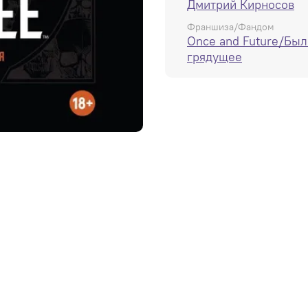
Дмитрий Кирносов
Франшиза/Фандом
Once and Future/Был
грядущее