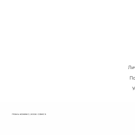
Ли
По
У
ГРАНЬ КОМИКС | EDGE COMICS