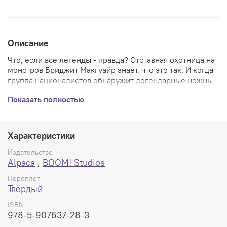
Описание
Что, если все легенды - правда? Отставная охотница на
монстров Бриджит Макгуайр знает, что это так. И когда
группа националистов обнаружит легендарные ножны
Экскалибура, чтобы воскресить короля Артура из
Показать полностью
мертвых и вернуть себе Англию, она будет
единственной, кто сможет остановить их. Для этого ей
придется втянуть своего ничего не подозревающего
внука Дункана в смертельно опасный мир мифов и
Характеристики
пророчеств. Их поиски приведут к тому, что они
столкнутся с запутанной историей своей семьи,
Издательство
откроют смертельные тайны прошлого Англии и
Alpaca
,
BOOM! Studios
повергнут потусторонний мир в смятение, позволяя
Переплет
новым легендам и персонажам появиться на свет... И
Твёрдый
принести с собой целый мир проблем.
ISBN
Мягкий переплет, 464 страницы, 245x165x24 мм
978-5-907637-28-3