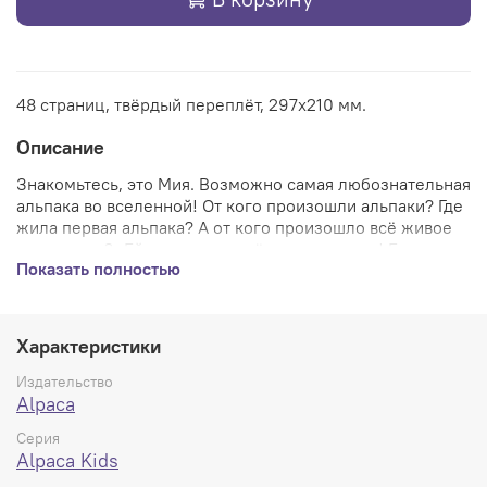
48 страниц, твёрдый переплёт, 297х210 мм.
Описание
Знакомьтесь, это Мия. Возможно самая любознательная
альпака во вселенной! От кого произошли альпаки? Где
жила первая альпака? А от кого произошло всё ж
ивое
на планете?.. Ей интересно всё везде и сразу! Если вам
Показать полностью
тоже - эта книга для вас. Отправляйтесь в удивительное
приключение сквозь пространство и время и узнайте
ВСЁ про милейших созданий на нашей планете!
Характеристики
Издательство
Alpaca
Серия
Alpaca Kids