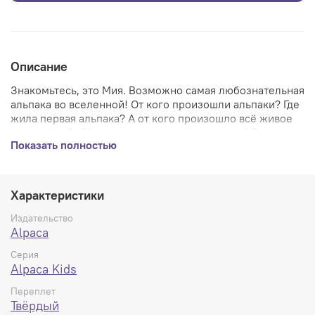
Описание
Знакомьтесь, это Мия. Возможно самая любознательная
альпака во вселенной! От кого произошли альпаки? Где
жила первая альпака? А от кого произошло всё ж
ивое
на планете?.. Ей интересно всё везде и сразу! Если вам
Показать полностью
тоже - эта книга для вас. Отправляйтесь в удивительное
приключение сквозь пространство и время и узнайте
ВСЁ про милейших созданий на нашей планете!
Характеристики
Издательство
Alpaca
Серия
Alpaca Kids
Переплет
Твёрдый