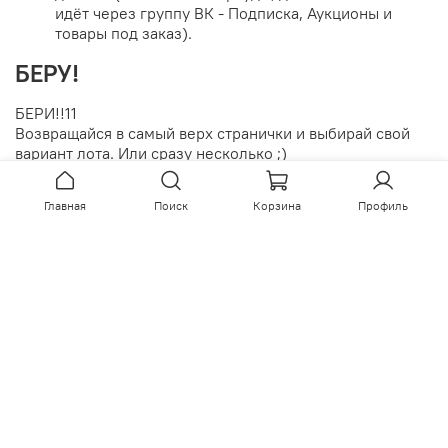
почитать
здесь
.
А также кэшбек 3% на все покупки! Он
зачисляется баллами на счёт в магазине
(обязательно зарегистрируйтесь при заказе), эти
баллы можно тратить на любой ассортимент сайта
до 50% (исключение: крауды, доставка и всё что
идёт через группу ВК - Подписка, Аукционы и
товары под заказ).
БЕРУ!
Главная
Поиск
Корзина
Профиль
БЕРИ!!11
Возвращайся в самый верх странички и выбирай свой
вариант лота. Или сразу несколько ;)
Вконтакте
Telegram