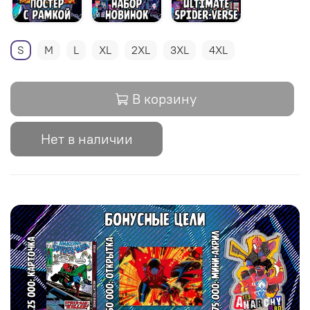
S
M
L
XL
2XL
3XL
4XL
В корзину
Нет в наличии